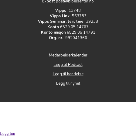
E-post
post@bibelsenter.no
Vipps
13748
Vipps Link
563783
Vipps Seminar, leir, leie
39238
Konto
6529 05 14767
Konto misjon
6529 05 14791
Org. nr.
992041366
Medarbeiderkalender
Legg til Podcast
Legg til hendelse
Legg til nyhet
Logg inn