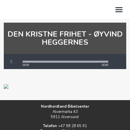
DEN KRISTNE FRIHET - ØYVIND
OM OSS
HEGGERNES
NYHETER
KALENDER
00:00
00:00
PODCAST
KÅRES HJØRNE
GI EN GAVE
Nordhordland Bibelsenter
MINSIDE
Alvermarka 43
5911 Alversund
Telefon
+47 98 28 65 91