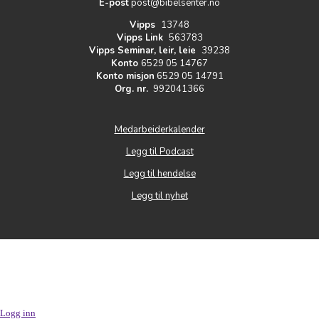
E-post
post@bibelsenter.no
Vipps
13748
Vipps Link
563783
Vipps Seminar, leir, leie
39238
Konto
6529 05 14767
Konto misjon
6529 05 14791
Org. nr.
992041366
Medarbeiderkalender
Legg til Podcast
Legg til hendelse
Legg til nyhet
Logg inn