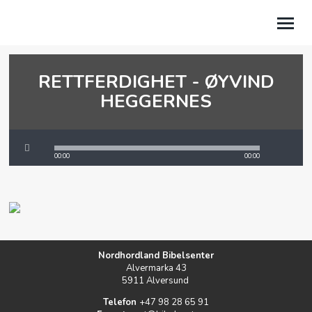
RETTFERDIGHET - ØYVIND
OM OSS
HEGGERNES
NYHETER
KALENDER
00:00
00:00
PODCAST
KÅRES HJØRNE
GI EN GAVE
Nordhordland Bibelsenter
MINSIDE
Alvermarka 43
5911 Alversund
Telefon
+47 98 28 65 91